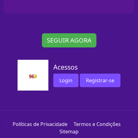
SEGUIR AGORA
Acessos
Login
Registrar-se
Políticas de Privacidade
Termos e Condições
Sitemap