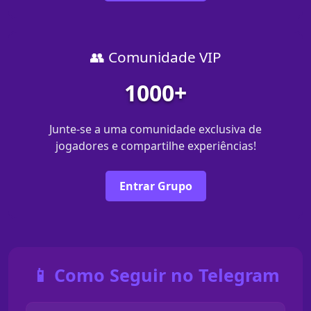
👥 Comunidade VIP
1000+
Junte-se a uma comunidade exclusiva de
jogadores e compartilhe experiências!
Entrar Grupo
📱 Como Seguir no Telegram