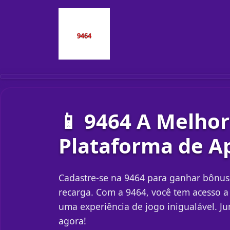
📱 9464 A Melhor
Plataforma de A
Cadastre-se na 9464 para ganhar bônus
recarga. Com a 9464, você tem acesso a
uma experiência de jogo inigualável. J
agora!