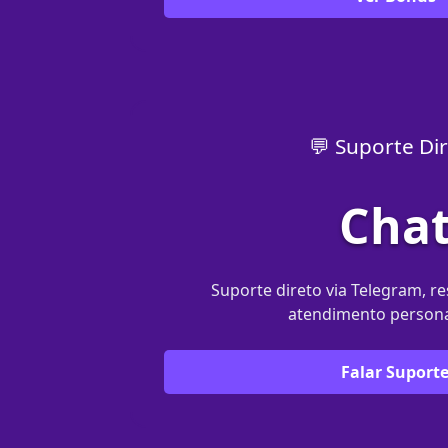
💬 Suporte Di
Cha
Suporte direto via Telegram, r
atendimento persona
Falar Suport