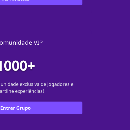
Comunidade VIP
1000+
unidade exclusiva de jogadores e
rtilhe experiências!
Entrar Grupo