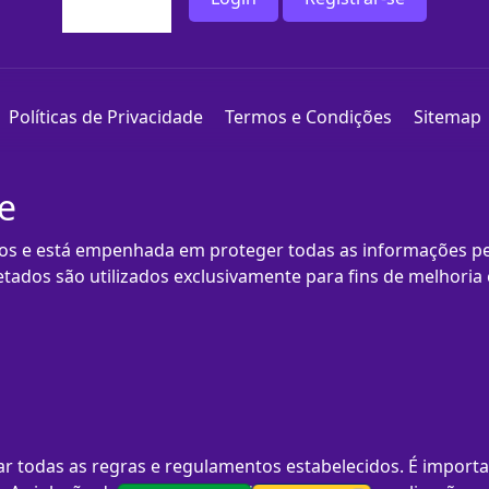
Políticas de Privacidade
Termos e Condições
Sitemap
de
rios e está empenhada em proteger todas as informações p
tados são utilizados exclusivamente para fins de melhoria
 todas as regras e regulamentos estabelecidos. É importa