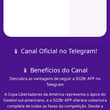
📱 Canal Oficial no Telegram!
📱 Benefícios do Canal
Descubra as vantagens de seguir a 922Br APP no
Telegram
A Copa Libertadores da América representa o ápice do
futebol sul-americano, e a 922Br APP oferece cobertura
completa de todas as fases da competição. Desde a