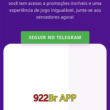
você tem acesso a promoções incríveis e uma
experiência de jogo inigualável. Junte-se aos
vencedores agora!
SEGUIR NO TELEGRAM