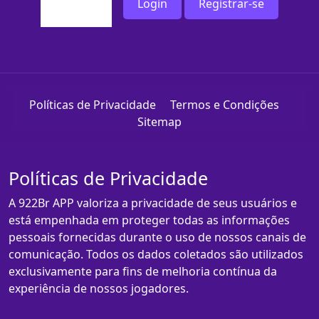
Login
Registrar-se
Políticas de Privacidade
Termos e Condições
Sitemap
Políticas de Privacidade
A 922Br APP valoriza a privacidade de seus usuários e
está empenhada em proteger todas as informações
pessoais fornecidas durante o uso de nossos canais de
comunicação. Todos os dados coletados são utilizados
exclusivamente para fins de melhoria contínua da
experiência de nossos jogadores.