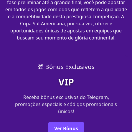
fase preliminar até a grande final, você pode apostar
em todos os jogos com odds que refletem a qualidade
e a competitividade desta prestigiosa competição. A
Copa Sul-Americana, por sua vez, oferece
oportunidades únicas de apostas em equipes que
buscam seu momento de glória continental.
🎁 Bônus Exclusivos
VIP
Receba bônus exclusivos do Telegram,
promoções especiais e códigos promocionais
únicos!
Ver Bônus