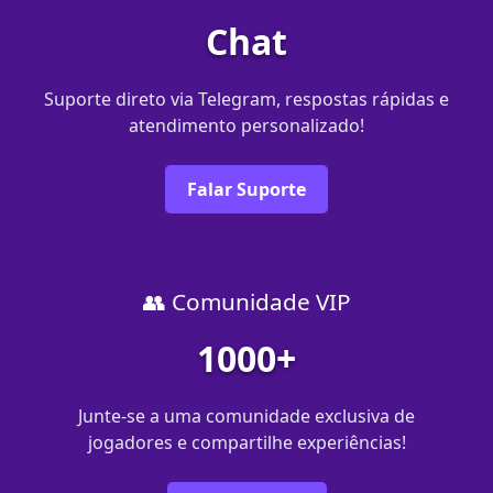
Chat
Suporte direto via Telegram, respostas rápidas e
atendimento personalizado!
Falar Suporte
👥 Comunidade VIP
1000+
Junte-se a uma comunidade exclusiva de
jogadores e compartilhe experiências!