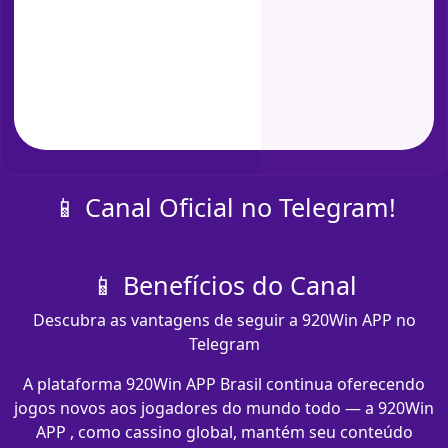
📱 Canal Oficial no Telegram!
📱 Benefícios do Canal
Descubra as vantagens de seguir a 920Win APP no
Telegram
A plataforma 920Win APP Brasil continua oferecendo
jogos novos aos jogadores do mundo todo — a 920Win
APP , como cassino global, mantém seu conteúdo