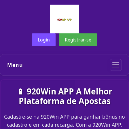
Login
Registrar-se
Menu
📱 920Win APP A Melhor
Plataforma de Apostas
Cadastre-se na 920Win APP para ganhar bônus no
cadastro e em cada recarga. Com a 920Win APP,