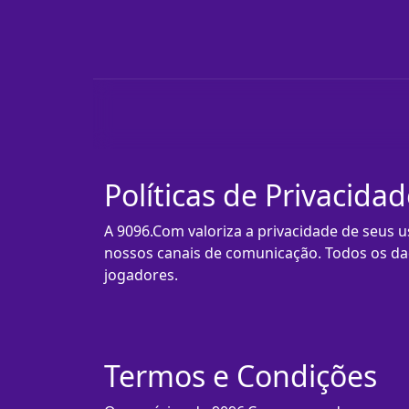
Políticas de Privacida
A 9096.Com valoriza a privacidade de seus 
nossos canais de comunicação. Todos os dad
jogadores.
Termos e Condições