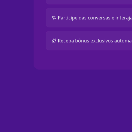
💬 Participe das conversas e interaj
🎁 Receba bônus exclusivos autom