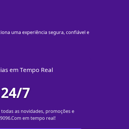
iona uma experiência segura, confiável e
cias em Tempo Real
24/7
e todas as novidades, promoções e
 9096.Com em tempo real!