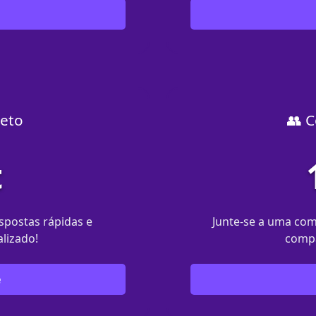
reto
👥 
t
espostas rápidas e
Junte-se a uma com
lizado!
compa
e