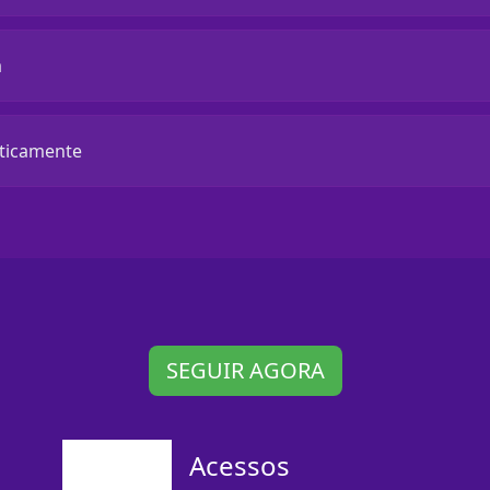
a
aticamente
SEGUIR AGORA
Acessos