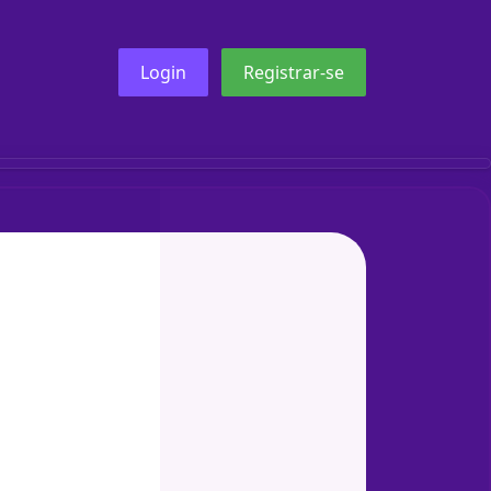
Login
Registrar-se