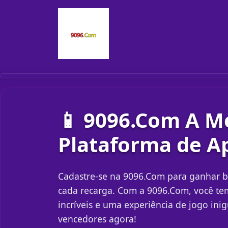
📱 9096.Com A M
Plataforma de A
Cadastre-se na 9096.Com para ganhar 
cada recarga. Com a 9096.Com, você t
incríveis e uma experiência de jogo inig
vencedores agora!