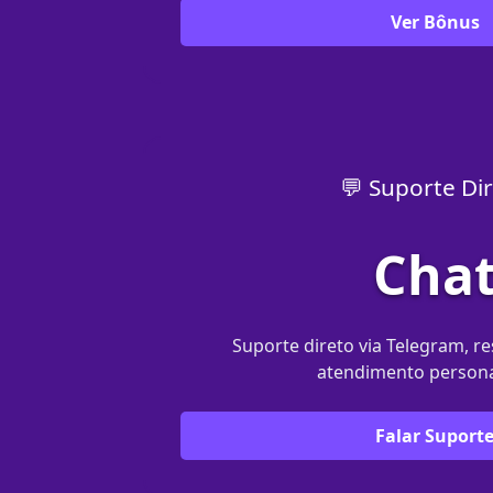
Ver Bônus
💬 Suporte Di
Cha
Suporte direto via Telegram, r
atendimento persona
Falar Suport