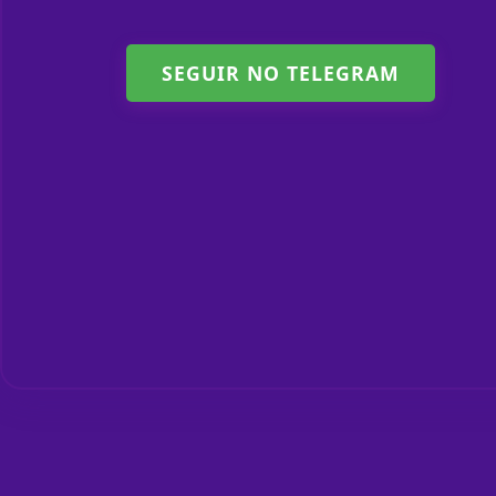
SEGUIR NO TELEGRAM