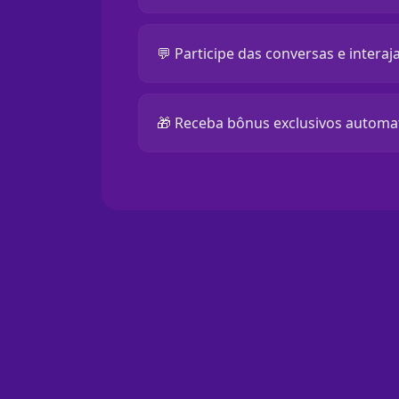
💬 Participe das conversas e interaj
🎁 Receba bônus exclusivos autom