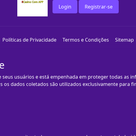
Login
Registrar-se
Políticas de Privacidade
Termos e Condições
Sitemap
de
de seus usuários e está empenhada em proteger todas as in
 os dados coletados são utilizados exclusivamente para fi