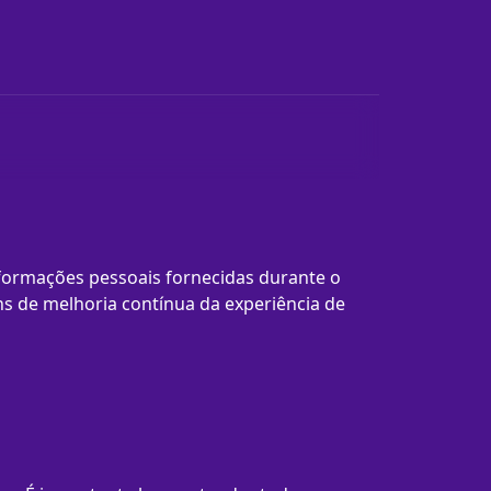
formações pessoais fornecidas durante o
ns de melhoria contínua da experiência de