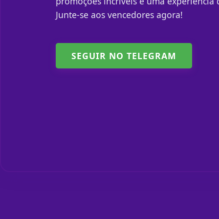
promoções incríveis e uma experiência d
Junte-se aos vencedores agora!
SEGUIR NO TELEGRAM