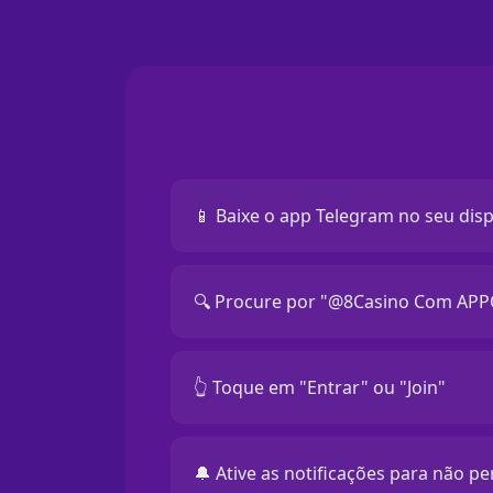
📱 Baixe o app Telegram no seu disp
🔍 Procure por "@8Casino Com APPO
👆 Toque em "Entrar" ou "Join"
🔔 Ative as notificações para não p