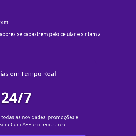
gram
adores se cadastrem pelo celular e sintam a
cias em Tempo Real
24/7
e todas as novidades, promoções e
sino Com APP em tempo real!