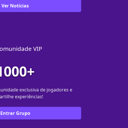
Ver Notícias
Comunidade VIP
1000+
unidade exclusiva de jogadores e
rtilhe experiências!
Entrar Grupo