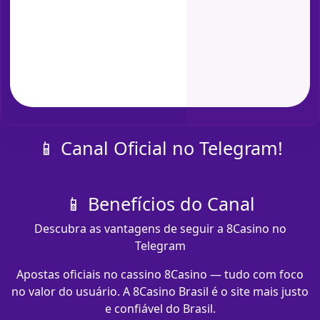
📱 Canal Oficial no Telegram!
📱 Benefícios do Canal
Descubra as vantagens de seguir a 8Casino no
Telegram
Apostas oficiais no cassino 8Casino — tudo com foco
no valor do usuário. A 8Casino Brasil é o site mais justo
e confiável do Brasil.