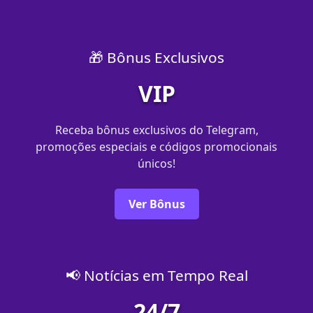
🎁 Bônus Exclusivos
VIP
Receba bônus exclusivos do Telegram,
promoções especiais e códigos promocionais
únicos!
Ver Bônus
📢 Notícias em Tempo Real
24/7