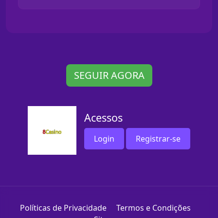
SEGUIR AGORA
Acessos
Login
Registrar-se
Políticas de Privacidade
Termos e Condições