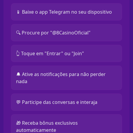
📱 Baixe o app Telegram no seu dispositivo
🔍 Procure por "@8CasinoOficial"
👆 Toque em "Entrar" ou "Join"
🔔 Ative as notificações para não perder
nada
💬 Participe das conversas e interaja
🎁 Receba bônus exclusivos
automaticamente