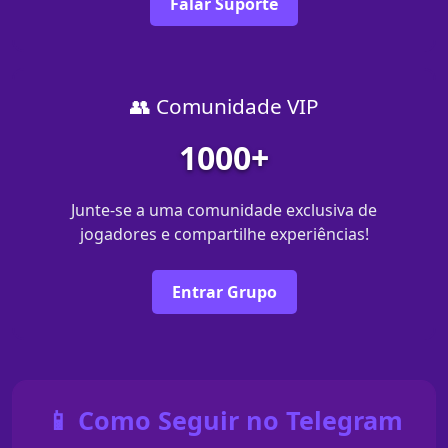
Falar Suporte
👥 Comunidade VIP
1000+
Junte-se a uma comunidade exclusiva de
jogadores e compartilhe experiências!
Entrar Grupo
📱 Como Seguir no Telegram