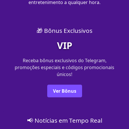
entretenimento a qualquer hora.
🎁 Bônus Exclusivos
VIP
Receba bônus exclusivos do Telegram,
promoções especiais e códigos promocionais
únicos!
Ver Bônus
📢 Notícias em Tempo Real