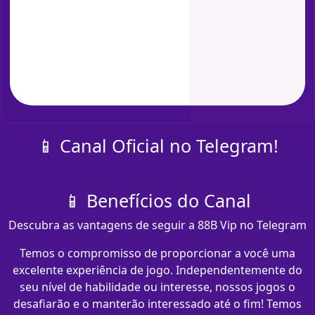
📱 Canal Oficial no Telegram!
📱 Benefícios do Canal
Descubra as vantagens de seguir a 88B Vip no Telegram
Temos o compromisso de proporcionar a você uma
excelente experiência de jogo. Independentemente do
seu nível de habilidade ou interesse, nossos jogos o
desafiarão e o manterão interessado até o fim! Temos