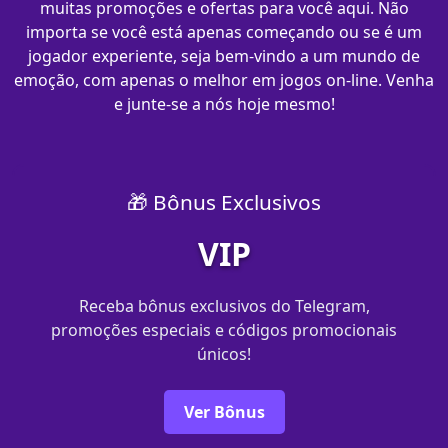
muitas promoções e ofertas para você aqui. Não
importa se você está apenas começando ou se é um
jogador experiente, seja bem-vindo a um mundo de
emoção, com apenas o melhor em jogos on-line. Venha
e junte-se a nós hoje mesmo!
🎁 Bônus Exclusivos
VIP
Receba bônus exclusivos do Telegram,
promoções especiais e códigos promocionais
únicos!
Ver Bônus