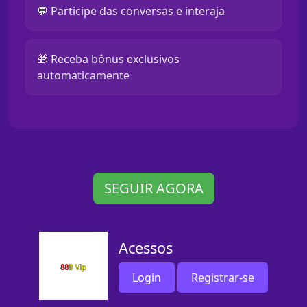
💬 Participe das conversas e interaja
🎁 Receba bônus exclusivos
automaticamente
SEGUIR AGORA
Acessos
Login
Registrar-se