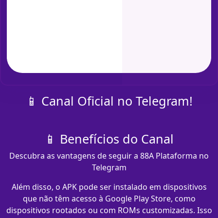
📱 Canal Oficial no Telegram!
📱 Benefícios do Canal
Descubra as vantagens de seguir a 88A Plataforma no
Telegram
Além disso, o APK pode ser instalado em dispositivos
que não têm acesso à Google Play Store, como
dispositivos rootados ou com ROMs customizadas. Isso