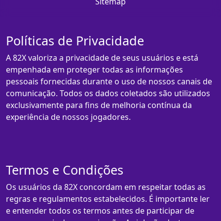
Sitemap
Políticas de Privacidade
A 82X valoriza a privacidade de seus usuários e está
empenhada em proteger todas as informações
pessoais fornecidas durante o uso de nossos canais de
comunicação. Todos os dados coletados são utilizados
exclusivamente para fins de melhoria contínua da
experiência de nossos jogadores.
Termos e Condições
Os usuários da 82X concordam em respeitar todas as
regras e regulamentos estabelecidos. É importante ler
e entender todos os termos antes de participar de