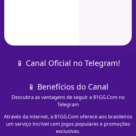
📱 Canal Oficial no Telegram!
📱 Benefícios do Canal
Descubra as vantagens de seguir a 81GG.Com no
Telegram
Através da internet, a 81GG.Com oferece aos brasileiros
um serviço incrível com jogos populares e promoções
exclusivas.