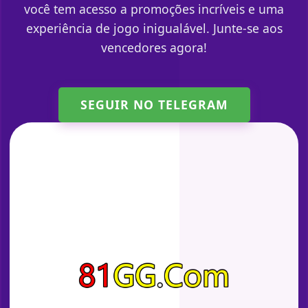
você tem acesso a promoções incríveis e uma
experiência de jogo inigualável. Junte-se aos
vencedores agora!
SEGUIR NO TELEGRAM