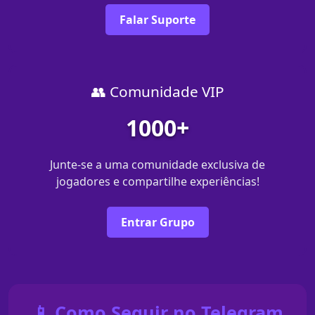
Falar Suporte
👥 Comunidade VIP
1000+
Junte-se a uma comunidade exclusiva de
jogadores e compartilhe experiências!
Entrar Grupo
📱 Como Seguir no Telegram