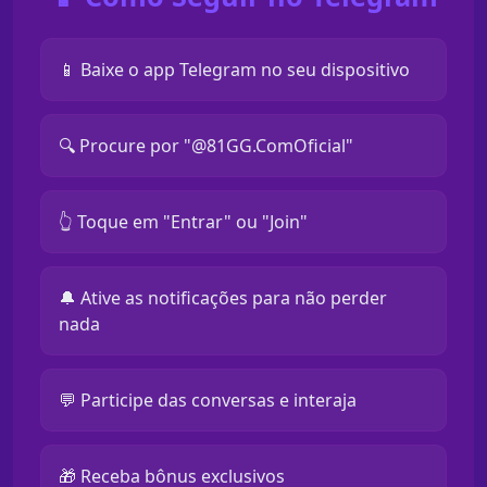
📱 Baixe o app Telegram no seu dispositivo
🔍 Procure por "@81GG.ComOficial"
👆 Toque em "Entrar" ou "Join"
🔔 Ative as notificações para não perder
nada
💬 Participe das conversas e interaja
🎁 Receba bônus exclusivos