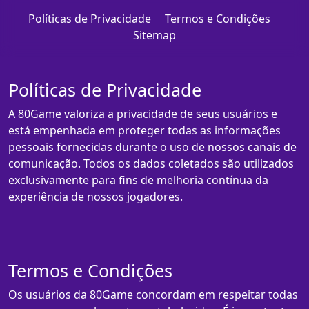
Políticas de Privacidade
Termos e Condições
Sitemap
Políticas de Privacidade
A 80Game valoriza a privacidade de seus usuários e
está empenhada em proteger todas as informações
pessoais fornecidas durante o uso de nossos canais de
comunicação. Todos os dados coletados são utilizados
exclusivamente para fins de melhoria contínua da
experiência de nossos jogadores.
Termos e Condições
Os usuários da 80Game concordam em respeitar todas