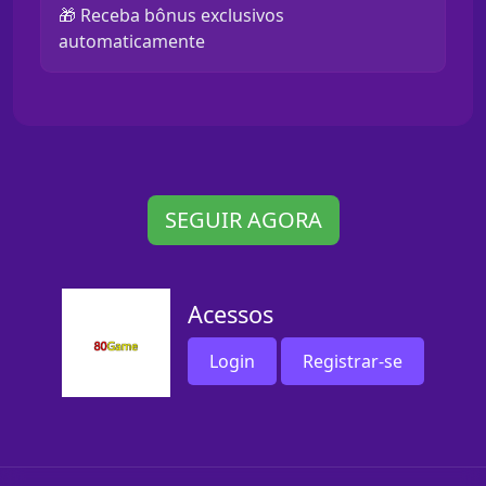
🎁 Receba bônus exclusivos
automaticamente
SEGUIR AGORA
Acessos
Login
Registrar-se