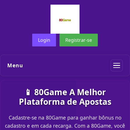
Login
Registrar-se
Menu
📱 80Game A Melhor
Plataforma de Apostas
Cadastre-se na 80Game para ganhar bônus no
cadastro e em cada recarga. Com a 80Game, você