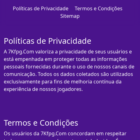
Políticas de Privacidade
Termos e Condições
Sitemap
Políticas de Privacidade
A 7Kfpg.Com valoriza a privacidade de seus usuários e
está empenhada em proteger todas as informações
pessoais fornecidas durante o uso de nossos canais de
comunicação. Todos os dados coletados são utilizados
exclusivamente para fins de melhoria contínua da
experiência de nossos jogadores.
Termos e Condições
Os usuários da 7Kfpg.Com concordam em respeitar