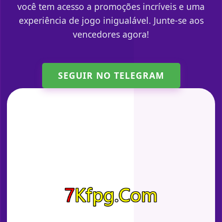
você tem acesso a promoções incríveis e uma
experiência de jogo inigualável. Junte-se aos
vencedores agora!
SEGUIR NO TELEGRAM