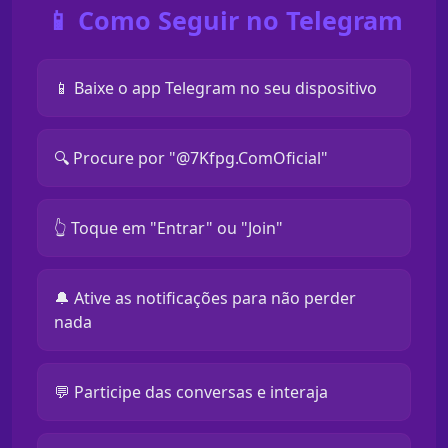
📱 Como Seguir no Telegram
📱 Baixe o app Telegram no seu dispositivo
🔍 Procure por "@7Kfpg.ComOficial"
👆 Toque em "Entrar" ou "Join"
🔔 Ative as notificações para não perder
nada
💬 Participe das conversas e interaja