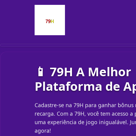
📱 79H A Melhor
Plataforma de A
Cadastre-se na 79H para ganhar bônus 
recarga. Com a 79H, você tem acesso a 
uma experiência de jogo inigualável. J
agora!