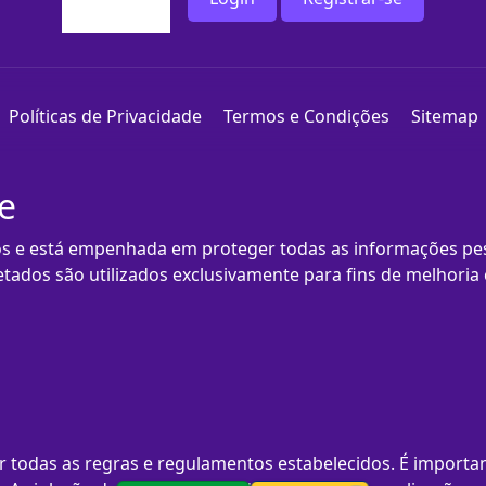
Políticas de Privacidade
Termos e Condições
Sitemap
de
ios e está empenhada em proteger todas as informações pe
tados são utilizados exclusivamente para fins de melhoria
todas as regras e regulamentos estabelecidos. É importan