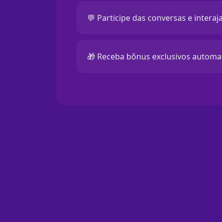
💬 Participe das conversas e interaj
🎁 Receba bônus exclusivos autom