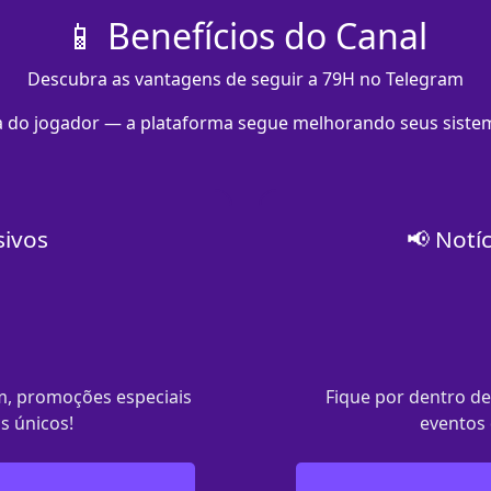
📱 Benefícios do Canal
Descubra as vantagens de seguir a 79H no Telegram
a do jogador — a plataforma segue melhorando seus sistema
sivos
📢 Notí
m, promoções especiais
Fique por dentro d
s únicos!
eventos