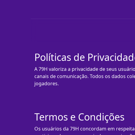
Políticas de Privacida
A 79H valoriza a privacidade de seus usuár
canais de comunicação. Todos os dados cole
jogadores.
Termos e Condições
Os usuários da 79H concordam em respeitar 