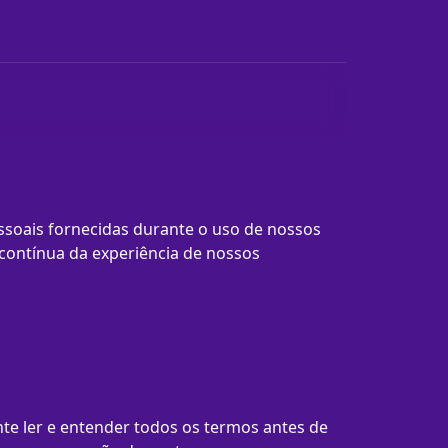
ssoais fornecidas durante o uso de nossos
 contínua da experiência de nossos
te ler e entender todos os termos antes de