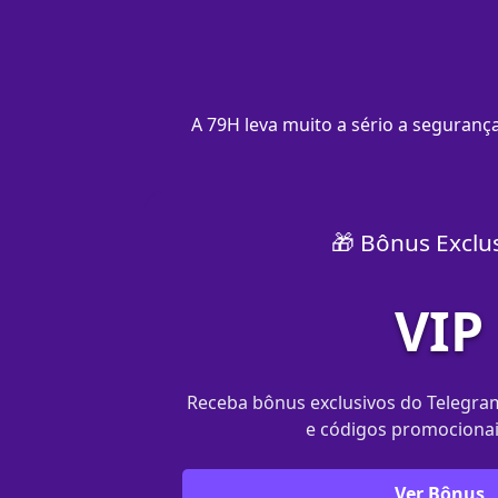
A 79H leva muito a sério a seguranç
🎁 Bônus Exclu
VIP
Receba bônus exclusivos do Telegra
e códigos promocionai
Ver Bônus