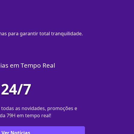
s para garantir total tranquilidade.
cias em Tempo Real
24/7
e todas as novidades, promoções e
 da 79H em tempo real!
Ver Notícias