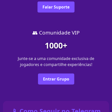
Falar Suporte
👥 Comunidade VIP
1000+
Junte-se a uma comunidade exclusiva de
jogadores e compartilhe experiências!
Entrar Grupo
📱 Como Seguir no Telegram