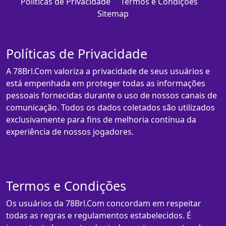
Políticas de Privacidade
Termos e Condições
Sitemap
Políticas de Privacidade
A 78Brl.Com valoriza a privacidade de seus usuários e
está empenhada em proteger todas as informações
pessoais fornecidas durante o uso de nossos canais de
comunicação. Todos os dados coletados são utilizados
exclusivamente para fins de melhoria contínua da
experiência de nossos jogadores.
Termos e Condições
Os usuários da 78Brl.Com concordam em respeitar
todas as regras e regulamentos estabelecidos. É