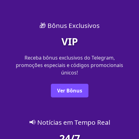
🎁 Bônus Exclusivos
VIP
Receba bônus exclusivos do Telegram,
promoções especiais e códigos promocionais
únicos!
Ver Bônus
📢 Notícias em Tempo Real
24/7