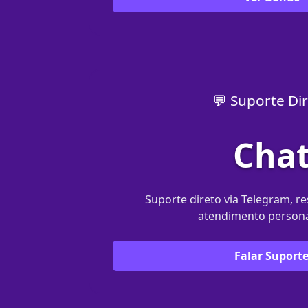
💬 Suporte Di
Cha
Suporte direto via Telegram, r
atendimento persona
Falar Suport