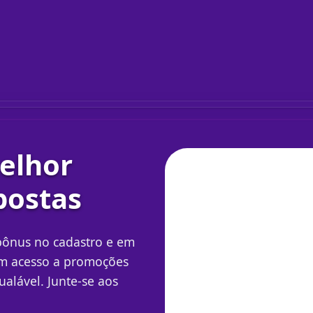
elhor
postas
bônus no cadastro e em
em acesso a promoções
ualável. Junte-se aos