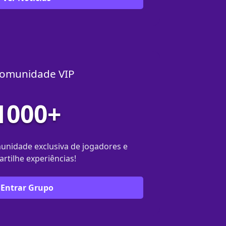
Comunidade VIP
1000+
unidade exclusiva de jogadores e
rtilhe experiências!
Entrar Grupo