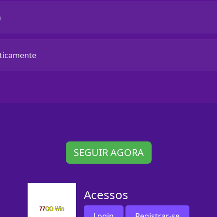
a
aticamente
SEGUIR AGORA
Acessos
Login
Registrar-se