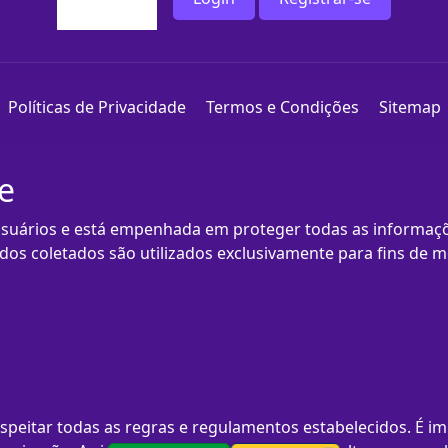
Políticas de Privacidade
Termos e Condições
Sitemap
de
 usuários e está empenhada em proteger todas as informaçõ
os coletados são utilizados exclusivamente para fins de m
eitar todas as regras e regulamentos estabelecidos. É im