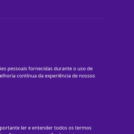
es pessoais fornecidas durante o uso de
elhoria contínua da experiência de nossos
portante ler e entender todos os termos