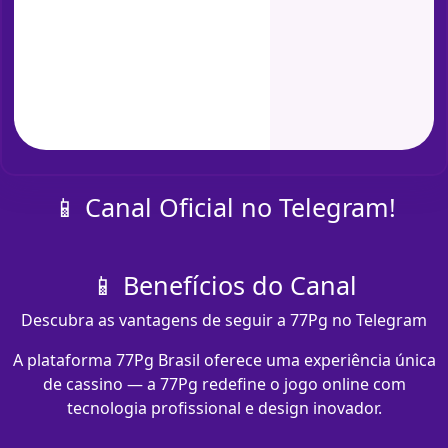
📱 Canal Oficial no Telegram!
📱 Benefícios do Canal
Descubra as vantagens de seguir a 77Pg no Telegram
A plataforma 77Pg Brasil oferece uma experiência única
de cassino — a 77Pg redefine o jogo online com
tecnologia profissional e design inovador.