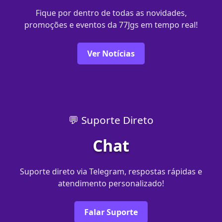
Fique por dentro de todas as novidades,
promoções e eventos da 77Jgs em tempo real!
Ver Notícias
💬 Suporte Direto
Chat
Suporte direto via Telegram, respostas rápidas e
atendimento personalizado!
Falar Suporte