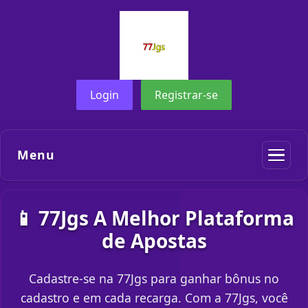
Login
Registrar-se
Menu
📱 77Jgs A Melhor Plataforma
de Apostas
Cadastre-se na 77Jgs para ganhar bônus no
cadastro e em cada recarga. Com a 77Jgs, você