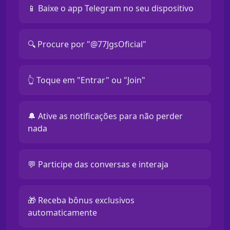
📱 Baixe o app Telegram no seu dispositivo
🔍 Procure por "@77JgsOficial"
👆 Toque em "Entrar" ou "Join"
🔔 Ative as notificações para não perder
nada
💬 Participe das conversas e interaja
🎁 Receba bônus exclusivos
automaticamente