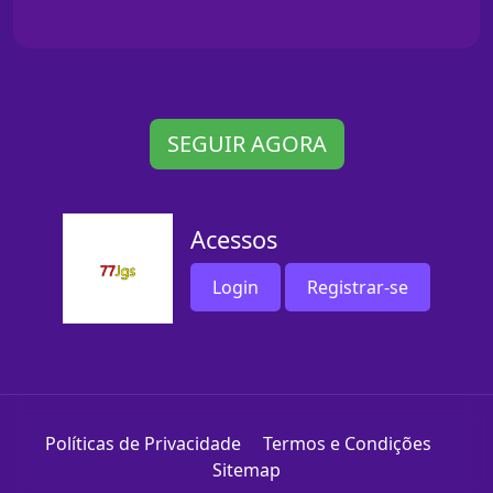
SEGUIR AGORA
Acessos
Login
Registrar-se
Políticas de Privacidade
Termos e Condições
Sitemap