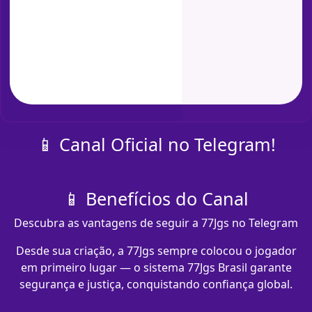
📱 Canal Oficial no Telegram!
📱 Benefícios do Canal
Descubra as vantagens de seguir a 77Jgs no Telegram
Desde sua criação, a 77Jgs sempre colocou o jogador
em primeiro lugar — o sistema 77Jgs Brasil garante
segurança e justiça, conquistando confiança global.