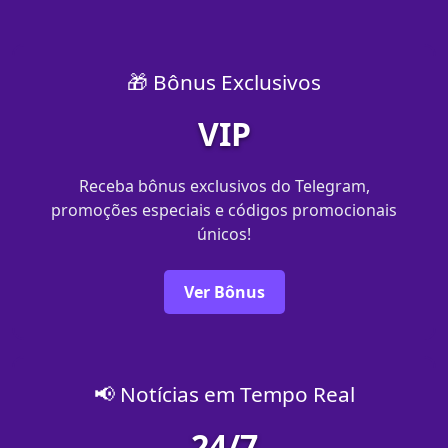
🎁 Bônus Exclusivos
VIP
Receba bônus exclusivos do Telegram,
promoções especiais e códigos promocionais
únicos!
Ver Bônus
📢 Notícias em Tempo Real
24/7