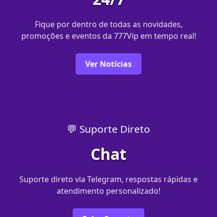
Fique por dentro de todas as novidades,
promoções e eventos da 777Vip em tempo real!
Ver Notícias
💬 Suporte Direto
Chat
Suporte direto via Telegram, respostas rápidas e
atendimento personalizado!