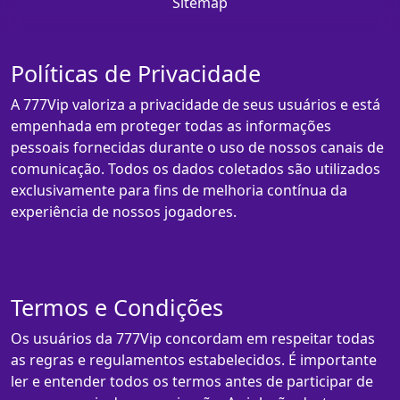
Sitemap
Políticas de Privacidade
A 777Vip valoriza a privacidade de seus usuários e está
empenhada em proteger todas as informações
pessoais fornecidas durante o uso de nossos canais de
comunicação. Todos os dados coletados são utilizados
exclusivamente para fins de melhoria contínua da
experiência de nossos jogadores.
Termos e Condições
Os usuários da 777Vip concordam em respeitar todas
as regras e regulamentos estabelecidos. É importante
ler e entender todos os termos antes de participar de