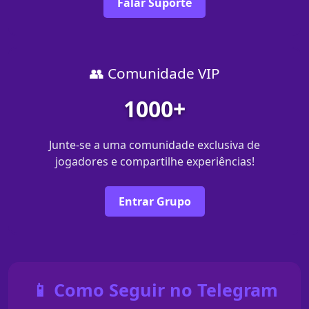
Falar Suporte
👥 Comunidade VIP
1000+
Junte-se a uma comunidade exclusiva de
jogadores e compartilhe experiências!
Entrar Grupo
📱 Como Seguir no Telegram