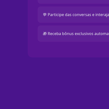
💬 Participe das conversas e interaj
🎁 Receba bônus exclusivos autom