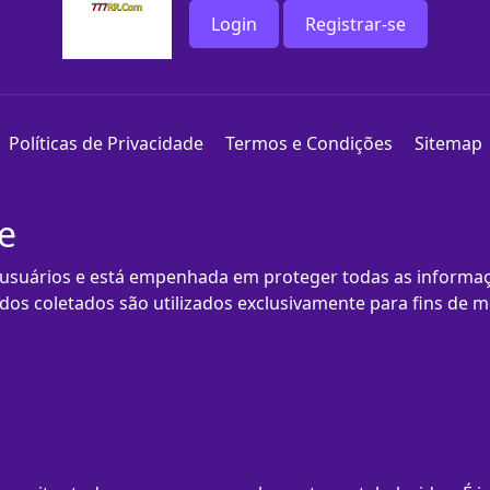
Login
Registrar-se
Políticas de Privacidade
Termos e Condições
Sitemap
de
s usuários e está empenhada em proteger todas as informaç
os coletados são utilizados exclusivamente para fins de m