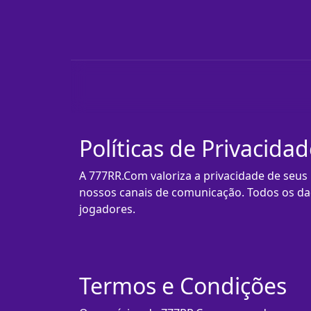
Políticas de Privacida
A 777RR.Com valoriza a privacidade de seu
nossos canais de comunicação. Todos os dad
jogadores.
Termos e Condições