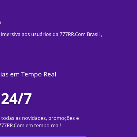
m
imersiva aos usuários da 777RR.Com Brasil ,
cias em Tempo Real
24/7
e todas as novidades, promoções e
777RR.Com em tempo real!