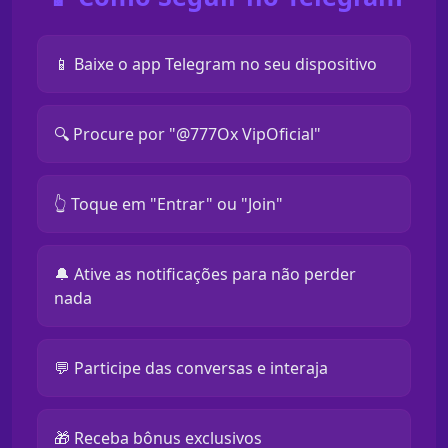
📱 Baixe o app Telegram no seu dispositivo
🔍 Procure por "@777Ox VipOficial"
👆 Toque em "Entrar" ou "Join"
🔔 Ative as notificações para não perder
nada
💬 Participe das conversas e interaja
🎁 Receba bônus exclusivos