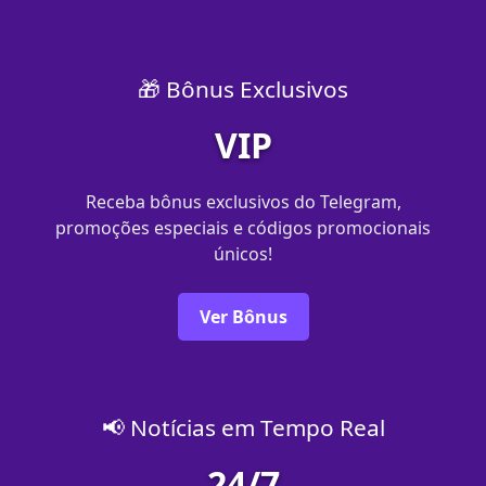
🎁 Bônus Exclusivos
VIP
Receba bônus exclusivos do Telegram,
promoções especiais e códigos promocionais
únicos!
Ver Bônus
📢 Notícias em Tempo Real
24/7