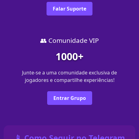
Falar Suporte
👥 Comunidade VIP
1000+
Junte-se a uma comunidade exclusiva de
jogadores e compartilhe experiências!
Entrar Grupo
📱 Como Seguir no Telegram