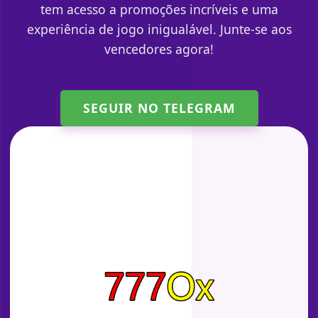
tem acesso a promoções incríveis e uma
experiência de jogo inigualável. Junte-se aos
vencedores agora!
SEGUIR NO TELEGRAM