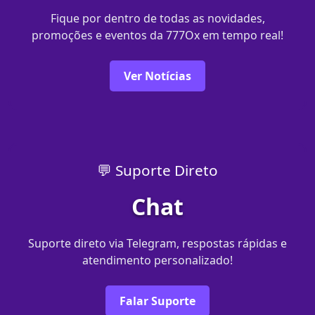
Fique por dentro de todas as novidades,
promoções e eventos da 777Ox em tempo real!
Ver Notícias
💬 Suporte Direto
Chat
Suporte direto via Telegram, respostas rápidas e
atendimento personalizado!
Falar Suporte