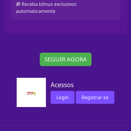
🎁 Receba bônus exclusivos
automaticamente
SEGUIR AGORA
Acessos
Login
Registrar-se