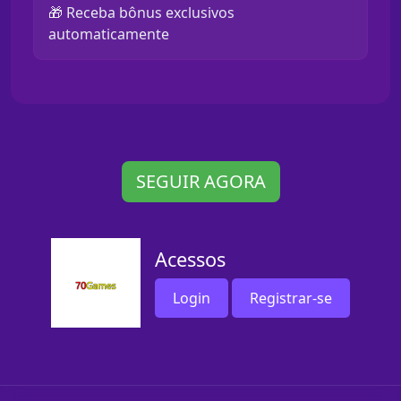
🎁 Receba bônus exclusivos
automaticamente
SEGUIR AGORA
Acessos
Login
Registrar-se