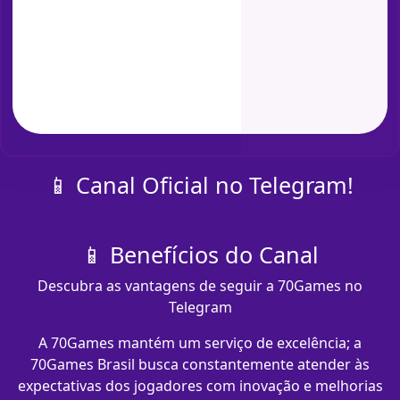
📱 Canal Oficial no Telegram!
📱 Benefícios do Canal
Descubra as vantagens de seguir a 70Games no
Telegram
A 70Games mantém um serviço de excelência; a
70Games Brasil busca constantemente atender às
expectativas dos jogadores com inovação e melhorias