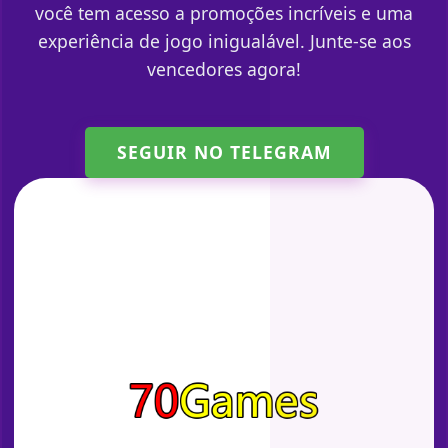
você tem acesso a promoções incríveis e uma
experiência de jogo inigualável. Junte-se aos
vencedores agora!
SEGUIR NO TELEGRAM