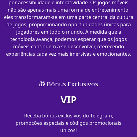
por acessibilidade e interatividade. Os jogos móveis
não são apenas mais uma forma de entretenimento;
eles transformaram-se em uma parte central da cultura
de jogos, proporcionando oportunidades únicas para
jogadores em todo o mundo. À medida que a
tecnologia avança, podemos esperar que os jogos
móveis continuem a se desenvolver, oferecendo
experiências cada vez mais imersivas e emocionantes.
🎁 Bônus Exclusivos
VIP
Receba bônus exclusivos do Telegram,
promoções especiais e códigos promocionais
únicos!