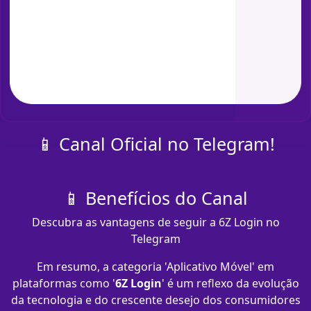
📱 Canal Oficial no Telegram!
📱 Benefícios do Canal
Descubra as vantagens de seguir a 6Z Login no
Telegram
Em resumo, a categoria 'Aplicativo Móvel' em
plataformas como '
6Z Login
' é um reflexo da evolução
da tecnologia e do crescente desejo dos consumidores