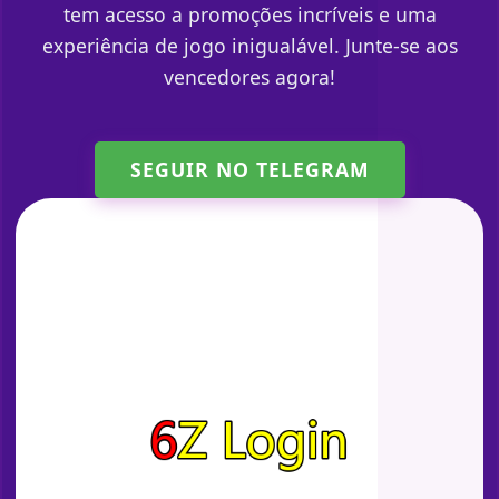
tem acesso a promoções incríveis e uma
experiência de jogo inigualável. Junte-se aos
vencedores agora!
SEGUIR NO TELEGRAM