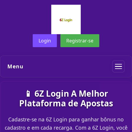
Login
Registrar-se
Menu
📱 6Z Login A Melhor
Plataforma de Apostas
Cadastre-se na 6Z Login para ganhar bônus no
cadastro e em cada recarga. Com a 6Z Login, você