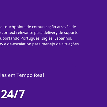
s touchpoints de comunicação através de
e context relevante para delivery de suporte
(suportando Português, Inglês, Espanhol,
y e de-escalation para manejo de situações
cias em Tempo Real
24/7