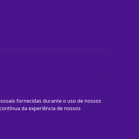
ssoais fornecidas durante o uso de nossos
 contínua da experiência de nossos