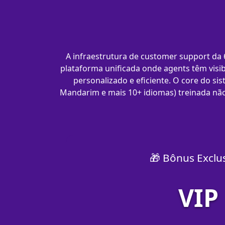
A infraestrutura de customer support d
plataforma unificada onde agents têm visibi
personalizado e eficiente. O core do si
Mandarim e mais 10+ idiomas) treinada não
🎁 Bônus Exclu
VIP