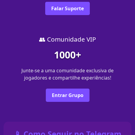
Falar Suporte
👥 Comunidade VIP
1000+
Junte-se a uma comunidade exclusiva de
jogadores e compartilhe experiências!
Entrar Grupo
📱 Como Seguir no Telegram