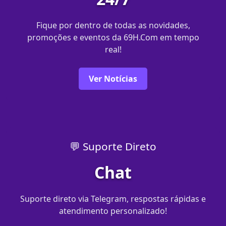
Fique por dentro de todas as novidades,
promoções e eventos da 69H.Com em tempo
real!
Ver Notícias
💬 Suporte Direto
Chat
Suporte direto via Telegram, respostas rápidas e
atendimento personalizado!