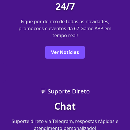
24/7
Fique por dentro de todas as novidades,
promoções e eventos da 67 Game APP em
tempo real!
Ver Notícias
💬 Suporte Direto
Chat
Suporte direto via Telegram, respostas rápidas e
atendimento personalizado!