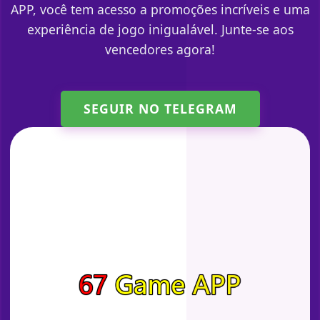
APP, você tem acesso a promoções incríveis e uma
experiência de jogo inigualável. Junte-se aos
vencedores agora!
SEGUIR NO TELEGRAM