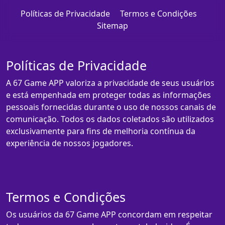
Políticas de Privacidade
Termos e Condições
Sitemap
Políticas de Privacidade
A 67 Game APP valoriza a privacidade de seus usuários
e está empenhada em proteger todas as informações
pessoais fornecidas durante o uso de nossos canais de
comunicação. Todos os dados coletados são utilizados
exclusivamente para fins de melhoria contínua da
experiência de nossos jogadores.
Termos e Condições
Os usuários da 67 Game APP concordam em respeitar