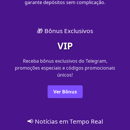
garante depósitos sem complicação.
🎁 Bônus Exclusivos
VIP
Receba bônus exclusivos do Telegram,
promoções especiais e códigos promocionais
únicos!
Ver Bônus
📢 Notícias em Tempo Real