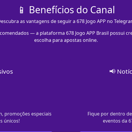
📱 Benefícios do Canal
escubra as vantagens de seguir a 678 Jogo APP no Telegr
 recomendados — a plataforma 678 Jogo APP Brasil possui cr
escolha para apostas online.
sivos
📢 Notí
m, promoções especiais
Fique por dentro d
s únicos!
eventos da 6