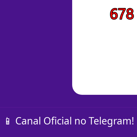
📱 Canal Oficial no Telegram!