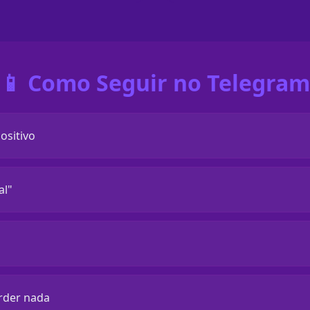
📱 Como Seguir no Telegram
ositivo
al"
erder nada