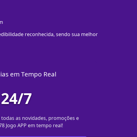
am
edibilidade reconhecida, sendo sua melhor
cias em Tempo Real
24/7
e todas as novidades, promoções e
78 Jogo APP em tempo real!