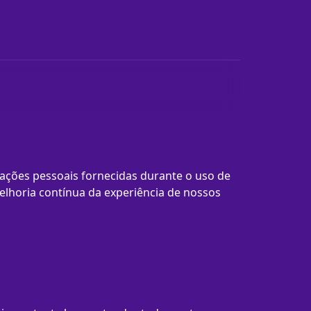
mações pessoais fornecidas durante o uso de
elhoria contínua da experiência de nossos