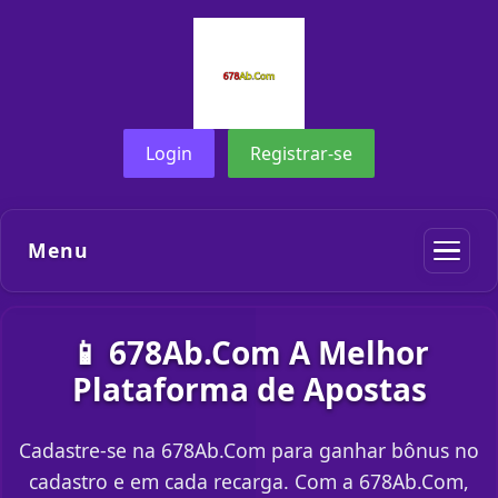
Login
Registrar-se
Menu
📱 678Ab.Com A Melhor
Plataforma de Apostas
Cadastre-se na 678Ab.Com para ganhar bônus no
cadastro e em cada recarga. Com a 678Ab.Com,