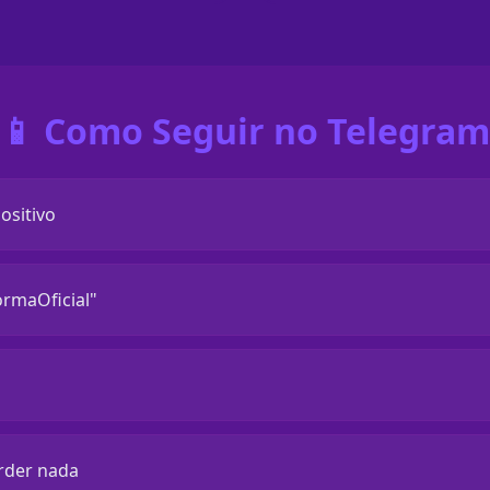
📱 Como Seguir no Telegram
ositivo
ormaOficial"
erder nada