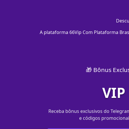
Descu
A plataforma 66Vip Com Plataforma Bras
🎁 Bônus Exclu
VIP
Receba bônus exclusivos do Telegra
e códigos promocionai