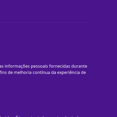
as informações pessoais fornecidas durante
fins de melhoria contínua da experiência de