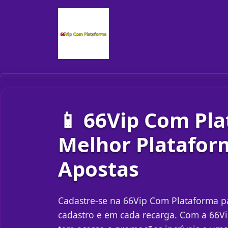
📱 66Vip Com Pl
Melhor Platafor
Apostas
Cadastre-se na 66Vip Com Plataforma 
cadastro e em cada recarga. Com a 66V