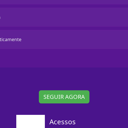
a
aticamente
SEGUIR AGORA
Acessos