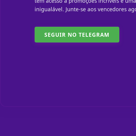
tem acesso a promoções incríveis e uma
inigualável. Junte-se aos vencedores ag
SEGUIR NO TELEGRAM