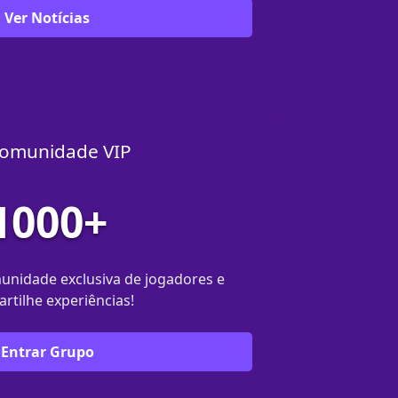
Ver Notícias
Comunidade VIP
1000+
unidade exclusiva de jogadores e
rtilhe experiências!
Entrar Grupo