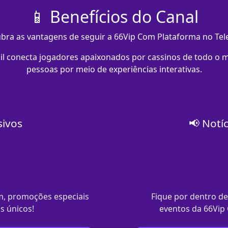
📱 Benefícios do Canal
bra as vantagens de seguir a 66Vip Com Plataforma no Te
il conecta jogadores apaixonados por cassinos de todo o
pessoas por meio de experiências interativas.
sivos
📢 Notí
m, promoções especiais
Fique por dentro d
s únicos!
eventos da 66Vip