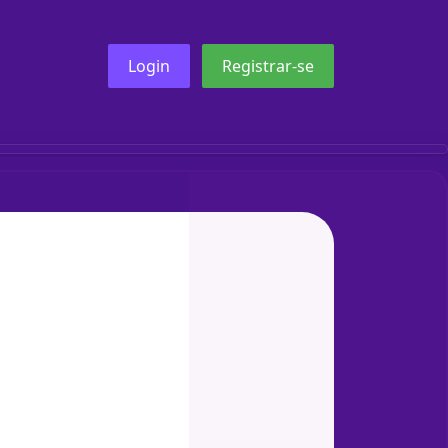
Login
Registrar-se