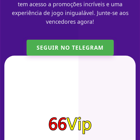
tem acesso a promoções incríveis e uma
experiência de jogo inigualável. Junte-se aos
vencedores agora!
SEGUIR NO TELEGRAM