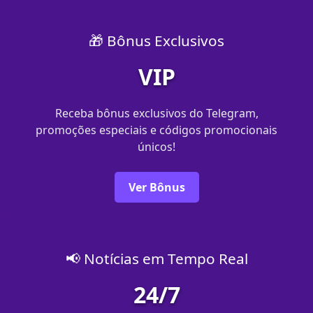
🎁 Bônus Exclusivos
VIP
Receba bônus exclusivos do Telegram,
promoções especiais e códigos promocionais
únicos!
Ver Bônus
📢 Notícias em Tempo Real
24/7