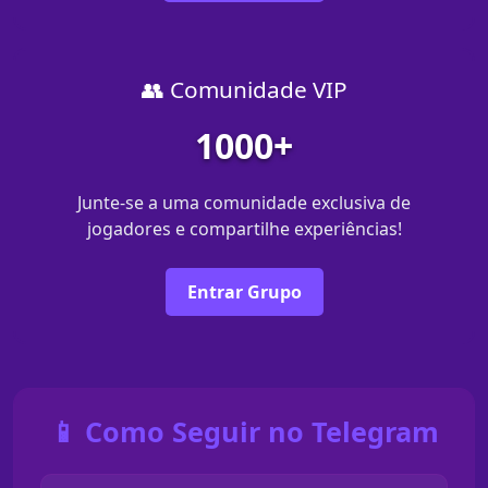
👥 Comunidade VIP
1000+
Junte-se a uma comunidade exclusiva de
jogadores e compartilhe experiências!
Entrar Grupo
📱 Como Seguir no Telegram