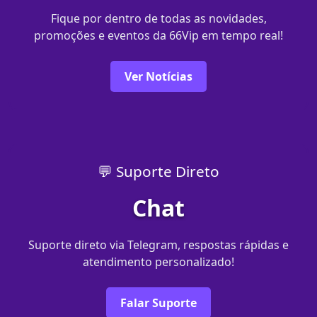
Fique por dentro de todas as novidades,
promoções e eventos da 66Vip em tempo real!
Ver Notícias
💬 Suporte Direto
Chat
Suporte direto via Telegram, respostas rápidas e
atendimento personalizado!
Falar Suporte