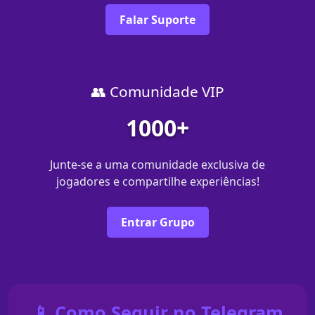
Falar Suporte
👥 Comunidade VIP
1000+
Junte-se a uma comunidade exclusiva de
jogadores e compartilhe experiências!
Entrar Grupo
📱 Como Seguir no Telegram