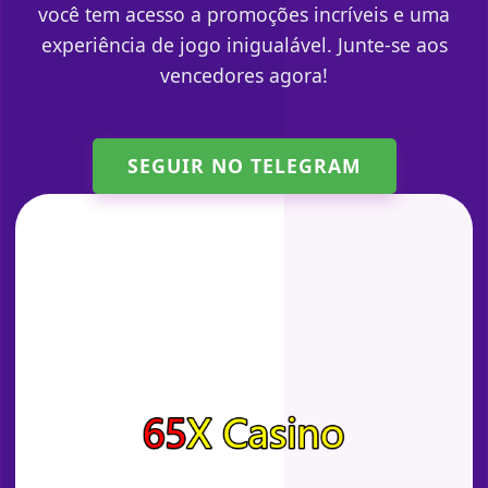
você tem acesso a promoções incríveis e uma
experiência de jogo inigualável. Junte-se aos
vencedores agora!
SEGUIR NO TELEGRAM