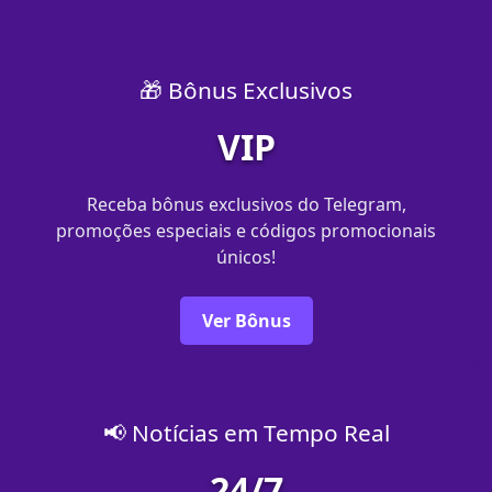
🎁 Bônus Exclusivos
VIP
Receba bônus exclusivos do Telegram,
promoções especiais e códigos promocionais
únicos!
Ver Bônus
📢 Notícias em Tempo Real
24/7