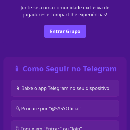
Junte-se a uma comunidade exclusiva de
jogadores e compartilhe experiências!
Entrar Grupo
📱 Como Seguir no Telegram
📱 Baixe o app Telegram no seu dispositivo
🔍 Procure por "@5Y5YOficial"
👆 Toque em "Entrar" ou "Join"