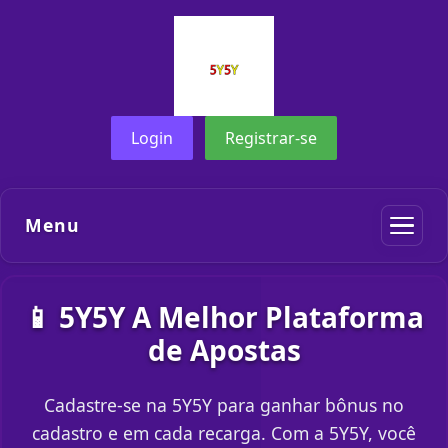
Login
Registrar-se
Menu
📱 5Y5Y A Melhor Plataforma
de Apostas
Cadastre-se na 5Y5Y para ganhar bônus no
cadastro e em cada recarga. Com a 5Y5Y, você