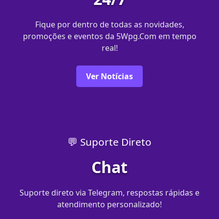
Fique por dentro de todas as novidades,
promoções e eventos da 5Wpg.Com em tempo
real!
Ver Notícias
💬 Suporte Direto
Chat
Suporte direto via Telegram, respostas rápidas e
atendimento personalizado!