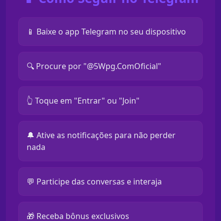
📱 Baixe o app Telegram no seu dispositivo
🔍 Procure por "@5Wpg.ComOficial"
👆 Toque em "Entrar" ou "Join"
🔔 Ative as notificações para não perder
nada
💬 Participe das conversas e interaja
🎁 Receba bônus exclusivos