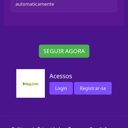
automaticamente
SEGUIR AGORA
Acessos
Login
Registrar-se