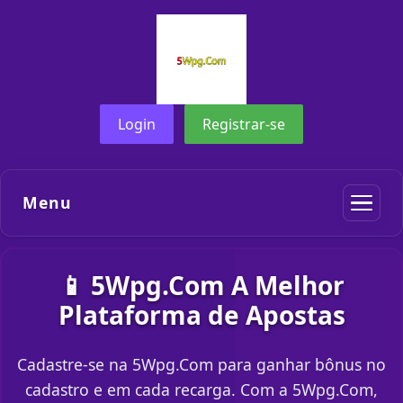
Login
Registrar-se
Menu
📱 5Wpg.Com A Melhor
Plataforma de Apostas
Cadastre-se na 5Wpg.Com para ganhar bônus no
cadastro e em cada recarga. Com a 5Wpg.Com,