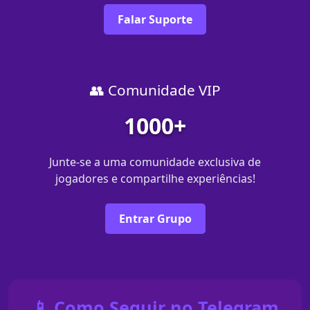
Falar Suporte
👥 Comunidade VIP
1000+
Junte-se a uma comunidade exclusiva de
jogadores e compartilhe experiências!
Entrar Grupo
📱 Como Seguir no Telegram