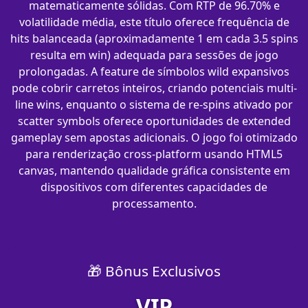
matematicamente sólidas. Com RTP de 96.70% e
volatilidade média, este título oferece frequência de
hits balanceada (aproximadamente 1 em cada 3.5 spins
resulta em win) adequada para sessões de jogo
prolongadas. A feature de símbolos wild expansivos
pode cobrir carretos inteiros, criando potenciais multi-
line wins, enquanto o sistema de re-spins ativado por
scatter symbols oferece oportunidades de extended
gameplay sem apostas adicionais. O jogo foi otimizado
para renderização cross-platform usando HTML5
canvas, mantendo qualidade gráfica consistente em
dispositivos com diferentes capacidades de
processamento.
🎁 Bônus Exclusivos
VIP