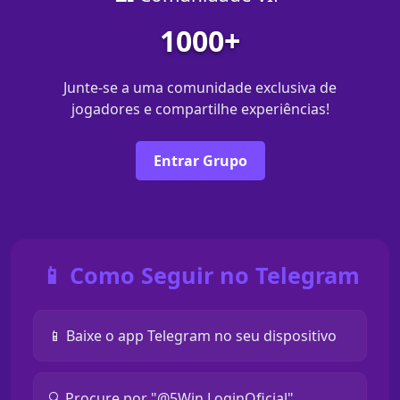
1000+
Junte-se a uma comunidade exclusiva de
jogadores e compartilhe experiências!
Entrar Grupo
📱 Como Seguir no Telegram
📱 Baixe o app Telegram no seu dispositivo
🔍 Procure por "@5Win LoginOficial"