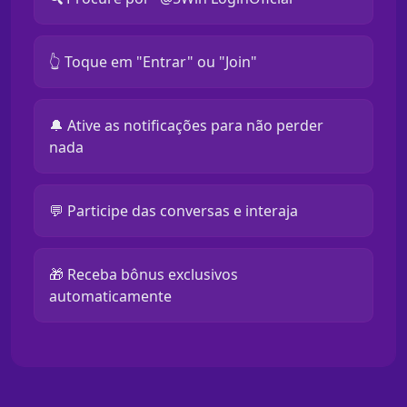
👆 Toque em "Entrar" ou "Join"
🔔 Ative as notificações para não perder
nada
💬 Participe das conversas e interaja
🎁 Receba bônus exclusivos
automaticamente