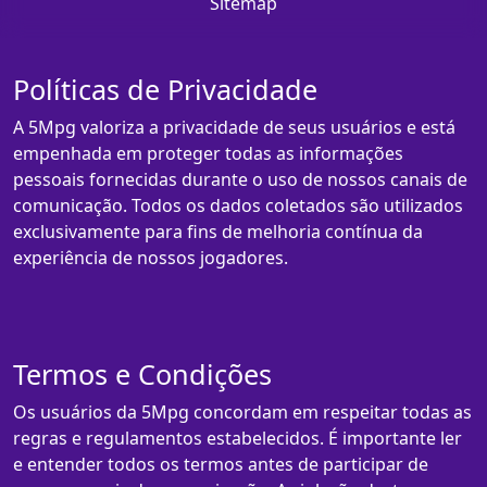
Sitemap
Políticas de Privacidade
A 5Mpg valoriza a privacidade de seus usuários e está
empenhada em proteger todas as informações
pessoais fornecidas durante o uso de nossos canais de
comunicação. Todos os dados coletados são utilizados
exclusivamente para fins de melhoria contínua da
experiência de nossos jogadores.
Termos e Condições
Os usuários da 5Mpg concordam em respeitar todas as
regras e regulamentos estabelecidos. É importante ler
e entender todos os termos antes de participar de