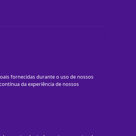
soais fornecidas durante o uso de nossos
 contínua da experiência de nossos