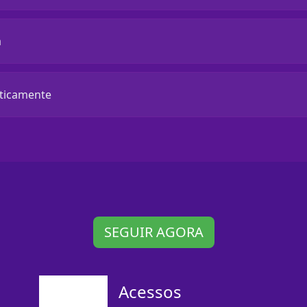
a
aticamente
SEGUIR AGORA
Acessos