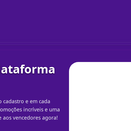
Plataforma
o cadastro e em cada
romoções incríveis e uma
se aos vencedores agora!