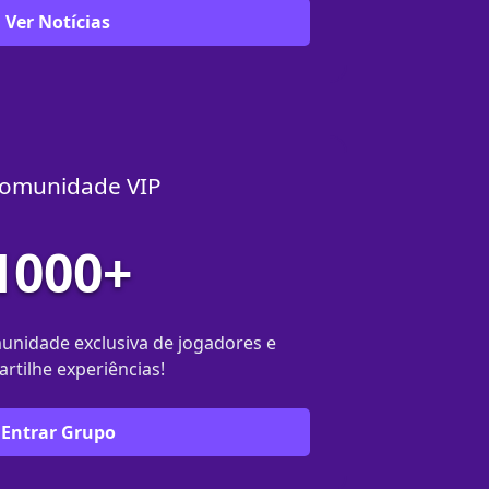
Ver Notícias
Comunidade VIP
1000+
unidade exclusiva de jogadores e
rtilhe experiências!
Entrar Grupo