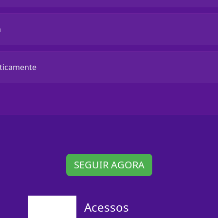
a
aticamente
SEGUIR AGORA
Acessos