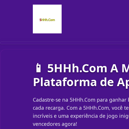
📱 5HHh.Com A 
Plataforma de A
Cadastre-se na 5HHh.Com para ganhar 
cada recarga. Com a 5HHh.Com, você t
incríveis e uma experiência de jogo inig
vencedores agora!