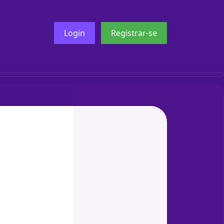
Login
Registrar-se