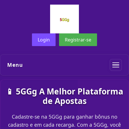
Login
Registrar-se
Menu
📱 5GGg A Melhor Plataforma
de Apostas
Cadastre-se na 5GGg para ganhar bônus no
cadastro e em cada recarga. Com a 5GGg, você