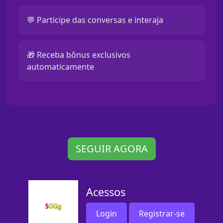
💬 Participe das conversas e interaja
🎁 Receba bônus exclusivos
automaticamente
SEGUIR AGORA
Acessos
Login
Registrar-se