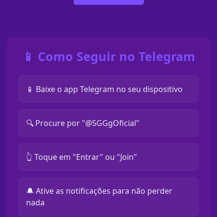
📱 Como Seguir no Telegram
📱 Baixe o app Telegram no seu dispositivo
🔍 Procure por "@5GGgOficial"
👆 Toque em "Entrar" ou "Join"
🔔 Ative as notificações para não perder
nada