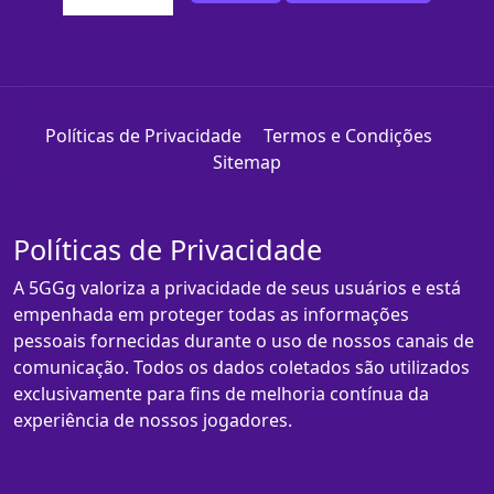
Políticas de Privacidade
Termos e Condições
Sitemap
Políticas de Privacidade
A 5GGg valoriza a privacidade de seus usuários e está
empenhada em proteger todas as informações
pessoais fornecidas durante o uso de nossos canais de
comunicação. Todos os dados coletados são utilizados
exclusivamente para fins de melhoria contínua da
experiência de nossos jogadores.