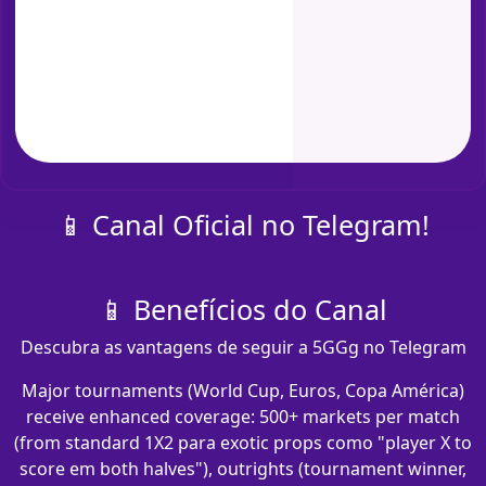
📱 Canal Oficial no Telegram!
📱 Benefícios do Canal
Descubra as vantagens de seguir a 5GGg no Telegram
Major tournaments (World Cup, Euros, Copa América)
receive enhanced coverage: 500+ markets per match
(from standard 1X2 para exotic props como "player X to
score em both halves"), outrights (tournament winner,