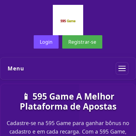
Login
Registrar-se
Menu
📱 595 Game A Melhor
Plataforma de Apostas
Cadastre-se na 595 Game para ganhar bônus no
cadastro e em cada recarga. Com a 595 Game,