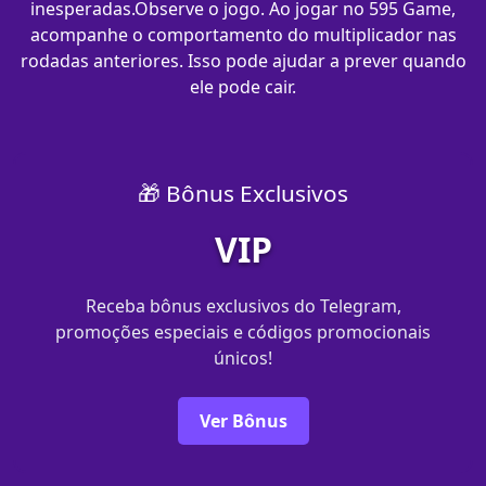
inesperadas.Observe o jogo. Ao jogar no 595 Game,
acompanhe o comportamento do multiplicador nas
rodadas anteriores. Isso pode ajudar a prever quando
ele pode cair.
🎁 Bônus Exclusivos
VIP
Receba bônus exclusivos do Telegram,
promoções especiais e códigos promocionais
únicos!
Ver Bônus