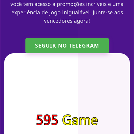
você tem acesso a promoções incríveis e uma
experiência de jogo inigualável. Junte-se aos
vencedores agora!
SEGUIR NO TELEGRAM