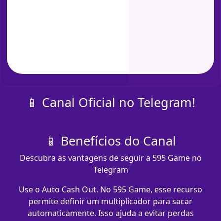
📱 Canal Oficial no Telegram!
📱 Benefícios do Canal
Descubra as vantagens de seguir a 595 Game no
Telegram
Use o Auto Cash Out. No 595 Game, esse recurso
permite definir um multiplicador para sacar
automaticamente. Isso ajuda a evitar perdas