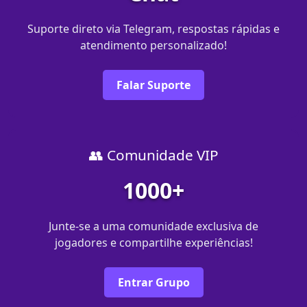
Suporte direto via Telegram, respostas rápidas e
atendimento personalizado!
Falar Suporte
👥 Comunidade VIP
1000+
Junte-se a uma comunidade exclusiva de
jogadores e compartilhe experiências!
Entrar Grupo