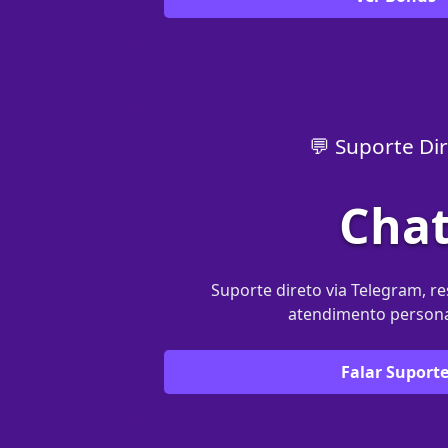
💬 Suporte Di
Cha
Suporte direto via Telegram, r
atendimento persona
Falar Suport