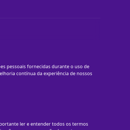
es pessoais fornecidas durante o uso de
elhoria contínua da experiência de nossos
portante ler e entender todos os termos