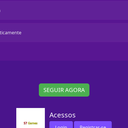
a
aticamente
SEGUIR AGORA
Acessos
Login
Registrar-se