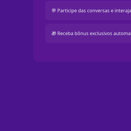
💬 Participe das conversas e interaj
🎁 Receba bônus exclusivos autom