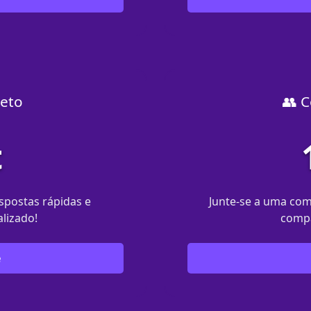
reto
👥 
t
espostas rápidas e
Junte-se a uma com
lizado!
compa
e