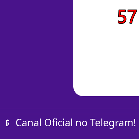
📱 Canal Oficial no Telegram!