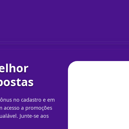
elhor
postas
bônus no cadastro e em
em acesso a promoções
ualável. Junte-se aos