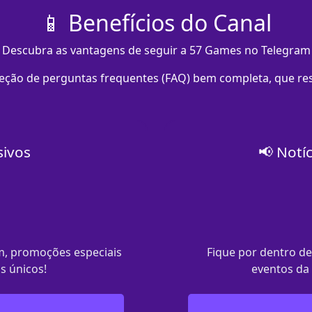
📱 Benefícios do Canal
Descubra as vantagens de seguir a 57 Games no Telegram
seção de perguntas frequentes (FAQ) bem completa, que re
sivos
📢 Notí
m, promoções especiais
Fique por dentro d
s únicos!
eventos da