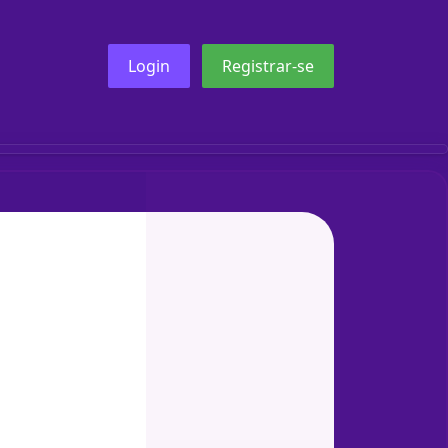
Login
Registrar-se