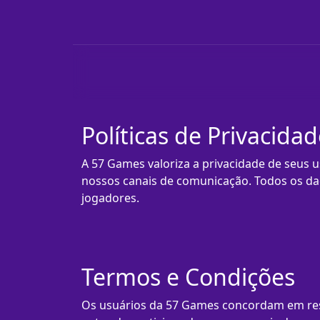
Políticas de Privacida
A 57 Games valoriza a privacidade de seus
nossos canais de comunicação. Todos os dad
jogadores.
Termos e Condições
Os usuários da 57 Games concordam em resp