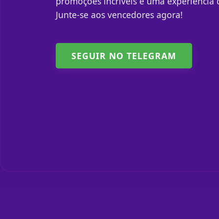
promoções incríveis e uma experiência d
Junte-se aos vencedores agora!
SEGUIR NO TELEGRAM