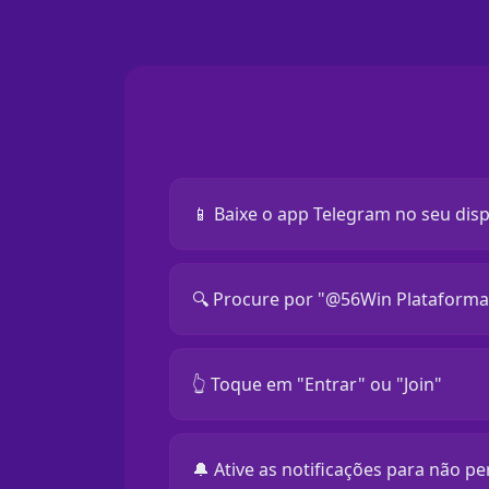
📱 Baixe o app Telegram no seu disp
🔍 Procure por "@56Win PlataformaO
👆 Toque em "Entrar" ou "Join"
🔔 Ative as notificações para não p