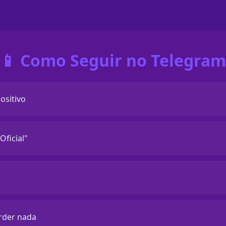
📱 Como Seguir no Telegram
ositivo
ficial"
erder nada