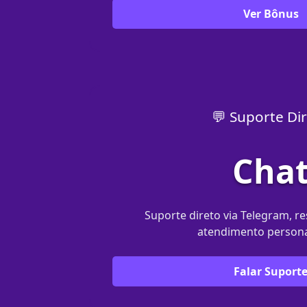
Ver Bônus
💬 Suporte Di
Cha
Suporte direto via Telegram, r
atendimento persona
Falar Suport