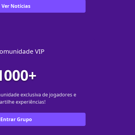
Ver Notícias
Comunidade VIP
1000+
unidade exclusiva de jogadores e
rtilhe experiências!
Entrar Grupo