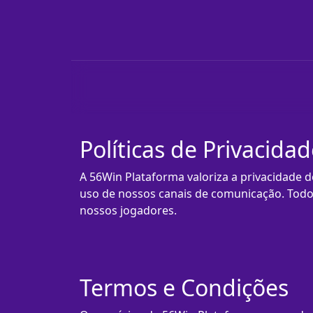
Políticas de Privacida
A 56Win Plataforma valoriza a privacidade 
uso de nossos canais de comunicação. Todos
nossos jogadores.
Termos e Condições