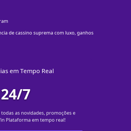
gram
ncia de cassino suprema com luxo, ganhos
cias em Tempo Real
24/7
e todas as novidades, promoções e
in Plataforma em tempo real!