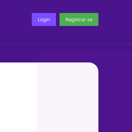
Login
Registrar-se