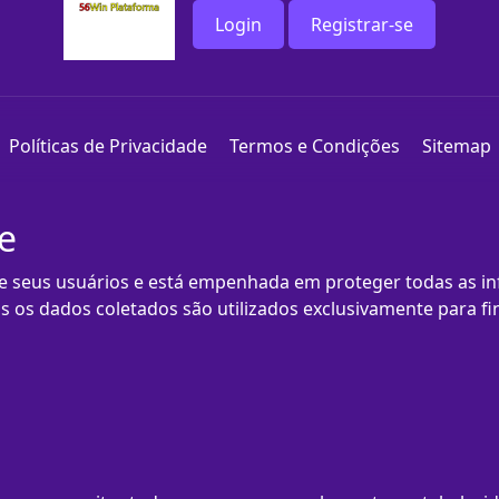
Login
Registrar-se
Políticas de Privacidade
Termos e Condições
Sitemap
de
de seus usuários e está empenhada em proteger todas as i
 os dados coletados são utilizados exclusivamente para fi