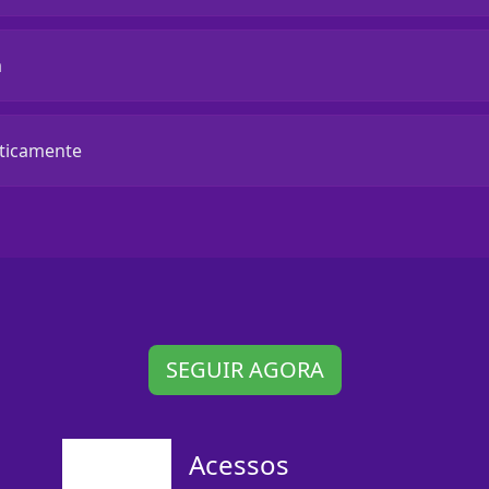
a
aticamente
SEGUIR AGORA
Acessos