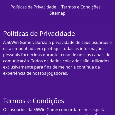
Políticas de Privacidade
Termos e Condições
Sitemap
Políticas de Privacidade
A 56Win Game valoriza a privacidade de seus usuários e
está empenhada em proteger todas as informações
pessoais fornecidas durante o uso de nossos canais de
comunicação. Todos os dados coletados são utilizados
exclusivamente para fins de melhoria contínua da
experiência de nossos jogadores.
Termos e Condições
Os usuários da 56Win Game concordam em respeitar