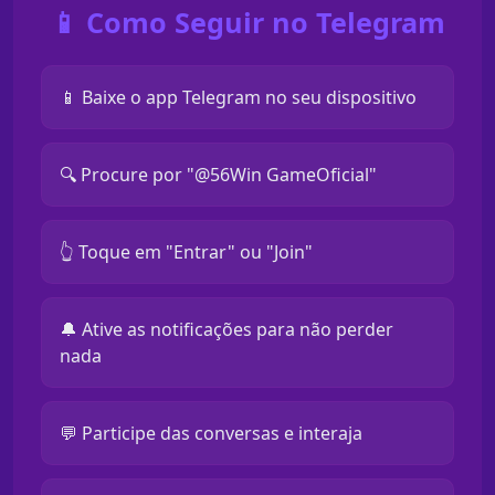
📱 Como Seguir no Telegram
📱 Baixe o app Telegram no seu dispositivo
🔍 Procure por "@56Win GameOficial"
👆 Toque em "Entrar" ou "Join"
🔔 Ative as notificações para não perder
nada
💬 Participe das conversas e interaja