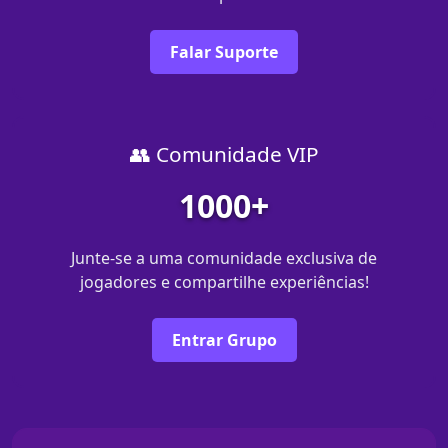
Falar Suporte
👥 Comunidade VIP
1000+
Junte-se a uma comunidade exclusiva de
jogadores e compartilhe experiências!
Entrar Grupo