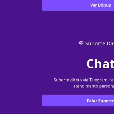
Ver Bônus
💬 Suporte Di
Cha
Suporte direto via Telegram, r
atendimento persona
Falar Suport