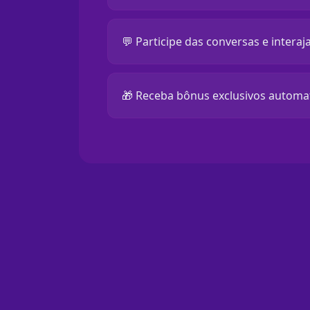
💬 Participe das conversas e interaj
🎁 Receba bônus exclusivos autom