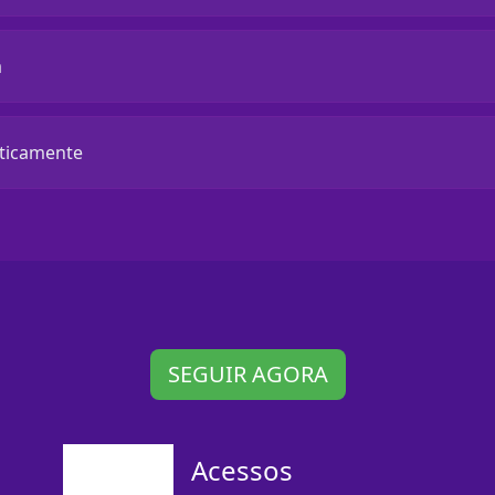
a
aticamente
SEGUIR AGORA
Acessos