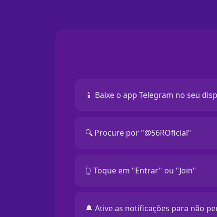
📱 Baixe o app Telegram no seu disp
🔍 Procure por "@56ROficial"
👆 Toque em "Entrar" ou "Join"
🔔 Ative as notificações para não p