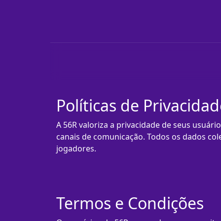
Políticas de Privacida
A 56R valoriza a privacidade de seus usuár
canais de comunicação. Todos os dados cole
jogadores.
Termos e Condições