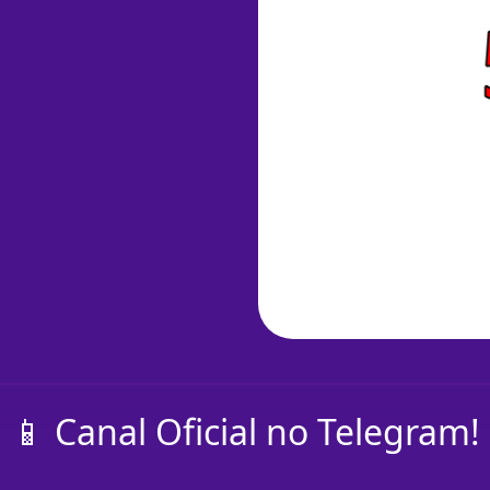
📱 Canal Oficial no Telegram!