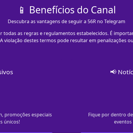
📱 Benefícios do Canal
Descubra as vantagens de seguir a 56R no Telegram
 todas as regras e regulamentos estabelecidos. É importan
s. A violação destes termos pode resultar em penalizações o
sivos
📢 Notí
m, promoções especiais
Fique por dentro d
s únicos!
eventos