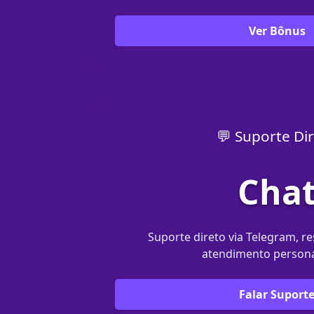
Ver Bônus
💬 Suporte Di
Cha
Suporte direto via Telegram, r
atendimento persona
Falar Suport