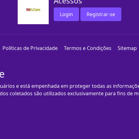
Acessos
Login
Registrar-se
Políticas de Privacidade
Termos e Condições
Sitemap
de
usuários e está empenhada em proteger todas as informaçõe
os coletados são utilizados exclusivamente para fins de m