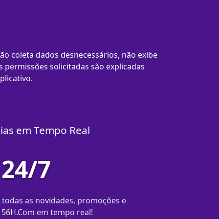
não coleta dados desnecessários, não exibe
 permissões solicitadas são explicadas
licativo.
cias em Tempo Real
24/7
e todas as novidades, promoções e
 56H.Com em tempo real!