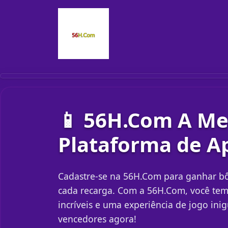
📱 56H.Com A Me
Plataforma de A
Cadastre-se na 56H.Com para ganhar b
cada recarga. Com a 56H.Com, você te
incríveis e uma experiência de jogo inig
vencedores agora!