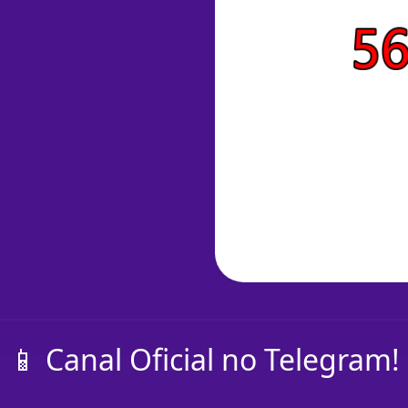
📱 Canal Oficial no Telegram!