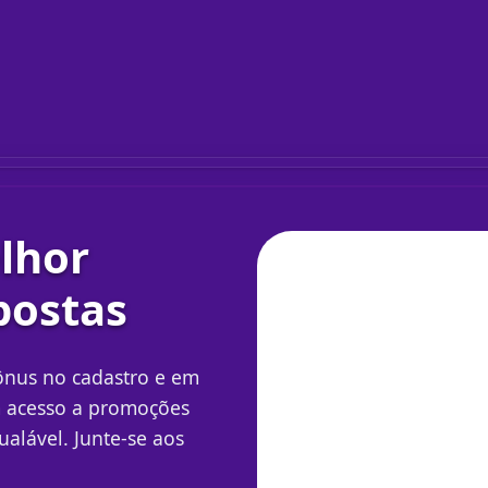
lhor
postas
ônus no cadastro e em
m acesso a promoções
ualável. Junte-se aos