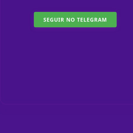
SEGUIR NO TELEGRAM