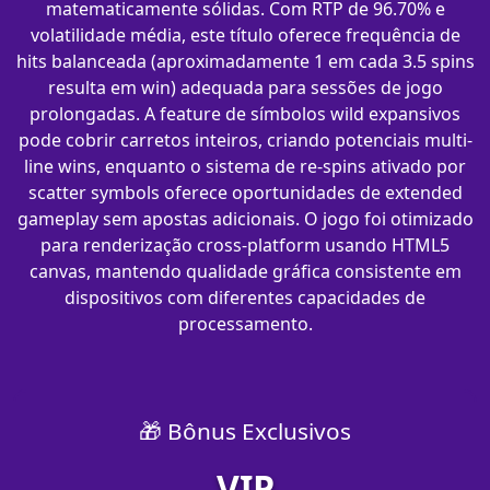
matematicamente sólidas. Com RTP de 96.70% e
volatilidade média, este título oferece frequência de
hits balanceada (aproximadamente 1 em cada 3.5 spins
resulta em win) adequada para sessões de jogo
prolongadas. A feature de símbolos wild expansivos
pode cobrir carretos inteiros, criando potenciais multi-
line wins, enquanto o sistema de re-spins ativado por
scatter symbols oferece oportunidades de extended
gameplay sem apostas adicionais. O jogo foi otimizado
para renderização cross-platform usando HTML5
canvas, mantendo qualidade gráfica consistente em
dispositivos com diferentes capacidades de
processamento.
🎁 Bônus Exclusivos
VIP