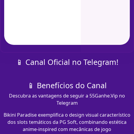
📱 Canal Oficial no Telegram!
📱 Benefícios do Canal
Descubra as vantagens de seguir a 55Ganhe.Vip no
Telegram
Bikini Paradise exemplifica o design visual característico
dos slots temáticos da PG Soft, combinando estética
anime-inspired com mecânicas de jogo