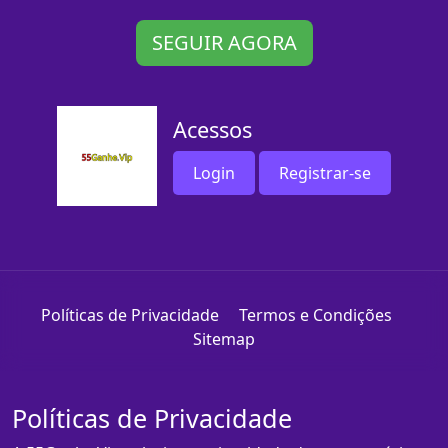
SEGUIR AGORA
Acessos
Login
Registrar-se
Políticas de Privacidade
Termos e Condições
Sitemap
Políticas de Privacidade