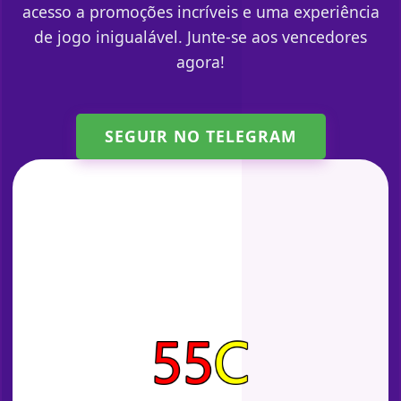
acesso a promoções incríveis e uma experiência
de jogo inigualável. Junte-se aos vencedores
agora!
SEGUIR NO TELEGRAM