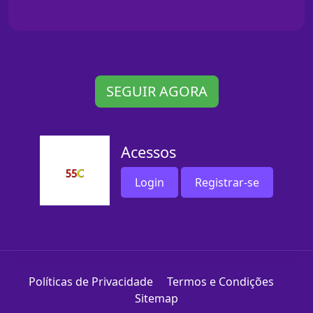
SEGUIR AGORA
Acessos
Login
Registrar-se
Políticas de Privacidade
Termos e Condições
Sitemap