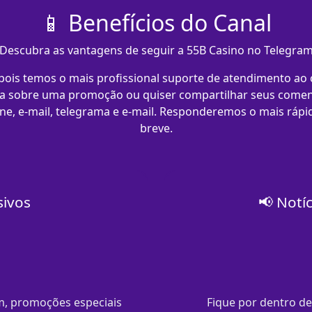
📱 Benefícios do Canal
Descubra as vantagens de seguir a 55B Casino no Telegra
pois temos o mais profissional suporte de atendimento ao cl
ta sobre uma promoção ou quiser compartilhar seus comen
one, e-mail, telegrama e e-mail. Responderemos o mais rápi
breve.
sivos
📢 Notí
m, promoções especiais
Fique por dentro d