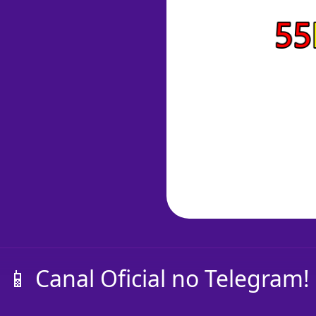
📱 Canal Oficial no Telegram!