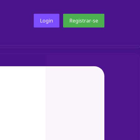
Login
Registrar-se