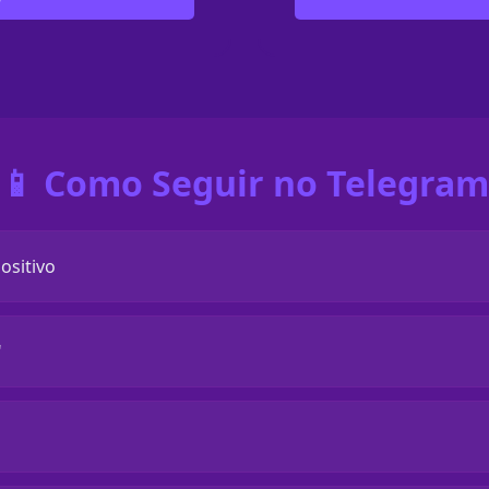
📱 Como Seguir no Telegram
ositivo
"